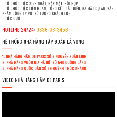
- TỔ CHỨC TIỆC SINH NHẬT, GẶP MẶT, HỘI HỌP
- TỔ CHỨC TIỆC LIÊN HOAN, TỔNG KẾT, TẤT NIÊN, RA MẮT DỰ ÁN, SẢN
PHẨM CÔNG TY VỚI SỐ LƯỢNG KHÁCH LỚN
- TIỆC CƯỚI...
HOTLINE 24/24
:
0836-08-3456
HỆ THỐNG NHÀ HÀNG TẬP ĐOÀN LÃ VỌNG
1. NHÀ HÀNG HẦM DE PARIS SỐ 9 NGUYỄN XUÂN LINH
2. NHÀ HÀNG VƯỜN BIA HÀ NỘI SỐ 540 ĐƯỜNG LÁNG
3. NHÀ HÀNG QUỐC DÂN SỐ 89 HUỲNH THÚC KHÁNG
VIDEO NHÀ HÀNG HẦM DE PARIS