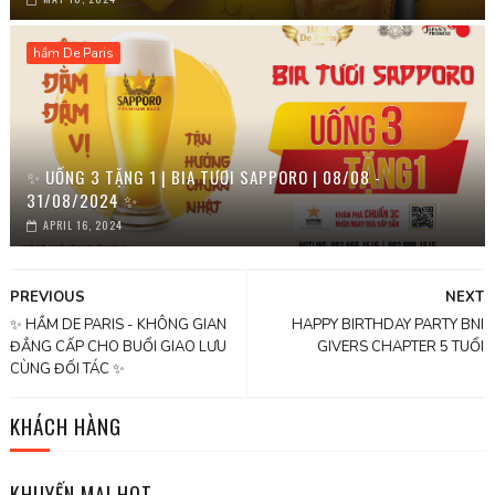
hầm De Paris
✨ UỐNG 3 TẶNG 1 | BIA TƯƠI SAPPORO | 08/08 -
31/08/2024 ✨
APRIL 16, 2024
PREVIOUS
NEXT
✨ HẦM DE PARIS - KHÔNG GIAN
HAPPY BIRTHDAY PARTY BNI
ĐẲNG CẤP CHO BUỔI GIAO LƯU
GIVERS CHAPTER 5 TUỔI
CÙNG ĐỐI TÁC ✨
KHÁCH HÀNG
KHUYẾN MẠI HOT