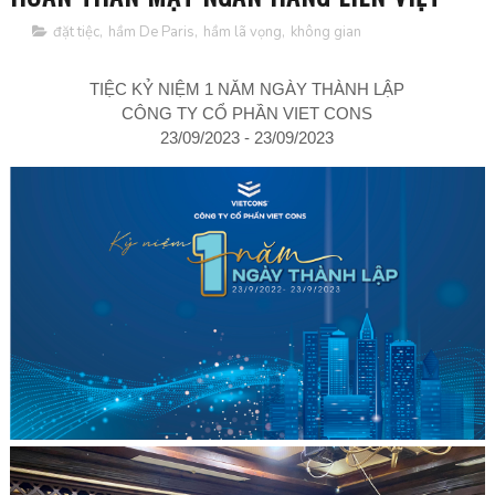
đặt tiệc
,
hầm De Paris
,
hầm lã vọng
,
không gian
TIỆC KỶ NIỆM 1 NĂM NGÀY THÀNH LẬP
CÔNG TY CỔ PHẦN VIET CONS
23/09/2023 - 23/09/2023