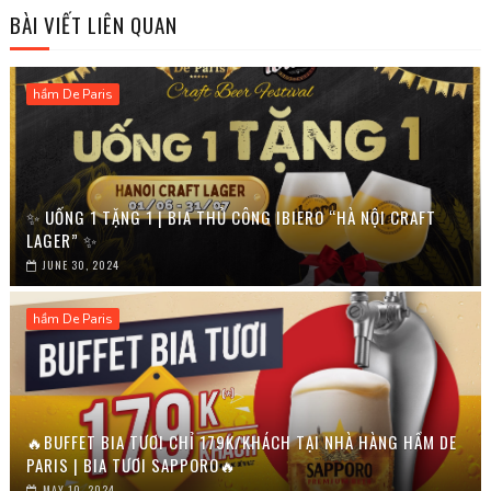
BÀI VIẾT LIÊN QUAN
hầm De Paris
✨ UỐNG 1 TẶNG 1 | BIA THỦ CÔNG IBIERO “HÀ NỘI CRAFT
LAGER” ✨
JUNE 30, 2024
hầm De Paris
🔥BUFFET BIA TƯƠI CHỈ 179K/KHÁCH TẠI NHÀ HÀNG HẦM DE
PARIS | BIA TƯƠI SAPPORO🔥
MAY 10, 2024