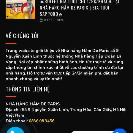
🔥BUFFET BIA TƯƠI CHỈ 179K/KHÁCH TẠI
NHÀ HÀNG HẦM DE PARIS | BIA TƯƠI
SAPPORO🔥
MAY 10, 2024
VỀ CHÚNG TÔI
Trang website giới thiệu về Nhà hàng Hầm De Paris số 9
Nguyễn Xuân Linh thuộc hệ thống Nhà hàng Tập Đoàn Lã
Vọng. Nơi cập nhật những hình ảnh, tin tức thực tế và cung
cấp thông tin chính xác nhất về các chương trình ưu đãi tại
nhà hàng. Hỗ trợ tư vấn trực tiếp 24/24 miễn phí, đặt bàn
nhanh chóng và uy tín nhất!
THÔNG TIN LIÊN HỆ
NHÀ HÀNG HẦM DE PARIS
Địa chỉ: Số 9 Nguyễn Xuân Linh, Trung Hòa, Cầu Giấy, Hà Nội,
Việt Nam
Điện thoại:
0836.08.3456