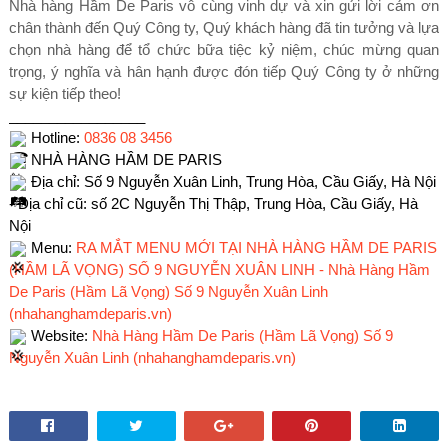
Nhà hàng Hầm De Paris vô cùng vinh dự và xin gửi lời cảm ơn
chân thành đến Quý Công ty, Quý khách hàng đã tin tưởng và lựa
chọn nhà hàng để tổ chức bữa tiệc kỷ niệm, chúc mừng quan
trọng, ý nghĩa và hân hạnh được đón tiếp Quý Công ty ở những
sự kiện tiếp theo!
_________________
Hotline:
0836 08 3456
NHÀ HÀNG HẦM DE PARIS
Địa chỉ: Số 9 Nguyễn Xuân Linh, Trung Hòa, Cầu Giấy, Hà Nội
- Địa chỉ cũ: số 2C Nguyễn Thị Thập, Trung Hòa, Cầu Giấy, Hà
Nội
Menu:
RA MẮT MENU MỚI TẠI NHÀ HÀNG HẦM DE PARIS
(HẦM LÃ VỌNG) SỐ 9 NGUYỄN XUÂN LINH - Nhà Hàng Hầm
De Paris (Hầm Lã Vọng) Số 9 Nguyễn Xuân Linh
(nhahanghamdeparis.vn)
Website:
Nhà Hàng Hầm De Paris (Hầm Lã Vọng) Số 9
Nguyễn Xuân Linh (nhahanghamdeparis.vn)