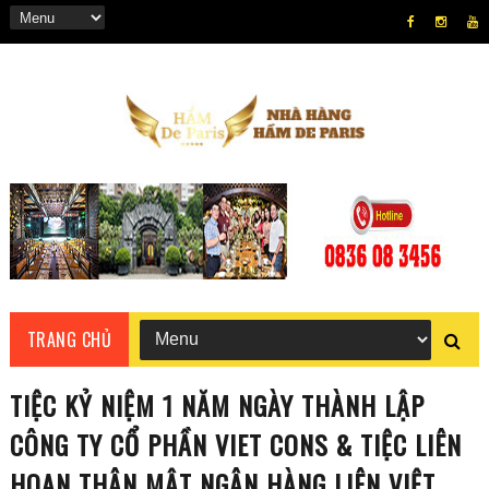
TRANG CHỦ
TIỆC KỶ NIỆM 1 NĂM NGÀY THÀNH LẬP
CÔNG TY CỔ PHẦN VIET CONS & TIỆC LIÊN
HOAN THÂN MẬT NGÂN HÀNG LIÊN VIỆT