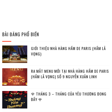
BÀI ĐĂNG PHỔ BIẾN
GIỚI THIỆU NHÀ HÀNG HẦM DE PARIS (HẦM LÃ
VỌNG)
RA MẮT MENU MỚI TẠI NHÀ HÀNG HẦM DE PARIS
(HẦM LÃ VỌNG) SỐ 9 NGUYỄN XUÂN LINH
🌹 THÁNG 3 – THÁNG CỦA YÊU THƯƠNG ĐONG
ĐẦY 🌹