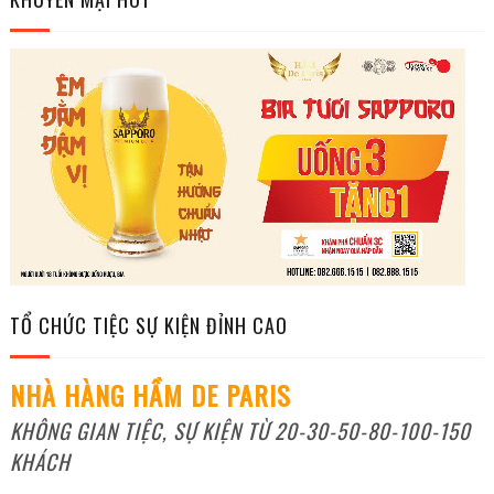
TỔ CHỨC TIỆC SỰ KIỆN ĐỈNH CAO
NHÀ HÀNG HẦM DE PARIS
KHÔNG GIAN TIỆC, SỰ KIỆN TỪ 20-30-50-80-100-150
KHÁCH