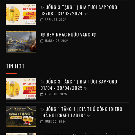
✨ UỐNG 3 TẶNG 1 | BIA TƯƠI SAPPORO |
08/08 - 31/08/2024 ✨
APRIL 16, 2024
️🎼 ĐÊM NHẠC RƯỢU VANG 🎼
MARCH 26, 2024
TIN HOT
✨ UỐNG 3 TẶNG 1 | BIA TƯƠI SAPPORO |
01/04 - 30/04/2025 ✨
APRIL 01, 2025
✨ UỐNG 1 TẶNG 1 | BIA THỦ CÔNG IBIERO
“HÀ NỘI CRAFT LAGER” ✨
JUNE 30, 2024