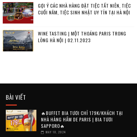
GỢI Ý CÁC NHÀ HÀNG ĐẶT TIỆC TẤT NIÊN, TIỆC
CUỐI NĂM, TIỆC SINH NHẬT UY TÍN TẠI HÀ NỘI
WINE TASTING | MỘT THOÁNG PARIS TRONG
LÒNG HÀ NỘI | 02.11.2023
BÀI VIẾT
🔥BUFFET BIA TƯƠI CHỈ 179K/KHÁCH TẠI
NHÀ HÀNG HẦM DE PARIS | BIA TƯƠI
SAPPORO🔥
MAY 10, 2024