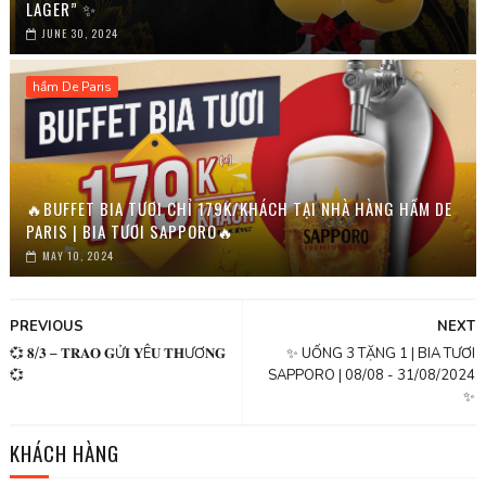
LAGER” ✨
JUNE 30, 2024
hầm De Paris
🔥BUFFET BIA TƯƠI CHỈ 179K/KHÁCH TẠI NHÀ HÀNG HẦM DE
PARIS | BIA TƯƠI SAPPORO🔥
MAY 10, 2024
PREVIOUS
NEXT
💞 𝟖/𝟑 – 𝐓𝐑𝐀𝐎 𝐆Ử𝐈 𝐘Ê𝐔 𝐓𝐇ƯƠ𝐍𝐆
✨ UỐNG 3 TẶNG 1 | BIA TƯƠI
💞
SAPPORO | 08/08 - 31/08/2024
✨
KHÁCH HÀNG