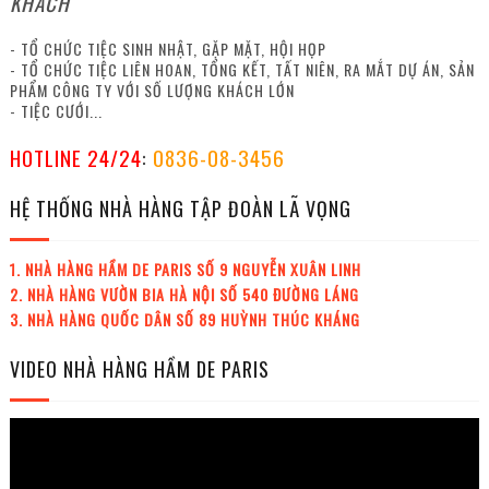
KHÁCH
- TỔ CHỨC TIỆC SINH NHẬT, GẶP MẶT, HỘI HỌP
- TỔ CHỨC TIỆC LIÊN HOAN, TỔNG KẾT, TẤT NIÊN, RA MẮT DỰ ÁN, SẢN
PHẨM CÔNG TY VỚI SỐ LƯỢNG KHÁCH LỚN
- TIỆC CƯỚI...
HOTLINE 24/24
:
0836-08-3456
HỆ THỐNG NHÀ HÀNG TẬP ĐOÀN LÃ VỌNG
1. NHÀ HÀNG HẦM DE PARIS SỐ 9 NGUYỄN XUÂN LINH
2. NHÀ HÀNG VƯỜN BIA HÀ NỘI SỐ 540 ĐƯỜNG LÁNG
3. NHÀ HÀNG QUỐC DÂN SỐ 89 HUỲNH THÚC KHÁNG
VIDEO NHÀ HÀNG HẦM DE PARIS