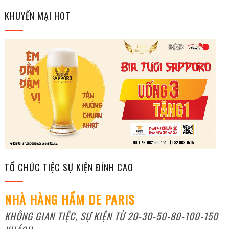
KHUYẾN MẠI HOT
TỔ CHỨC TIỆC SỰ KIỆN ĐỈNH CAO
NHÀ HÀNG HẦM DE PARIS
KHÔNG GIAN TIỆC, SỰ KIỆN TỪ 20-30-50-80-100-150