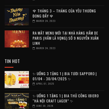
🌹 THÁNG 3 – THÁNG CỦA YÊU THƯƠNG
ĐONG ĐẦY 🌹
MARCH 24, 2023
RA MẮT MENU MỚI TẠI NHÀ HÀNG HẦM DE
PARIS (HẦM LÃ VỌNG) SỐ 9 NGUYỄN XUÂN
LINH
MARCH 24, 2023
TIN HOT
✨ UỐNG 3 TẶNG 1 | BIA TƯƠI SAPPORO |
01/04 - 30/04/2025 ✨
APRIL 01, 2025
✨ UỐNG 1 TẶNG 1 | BIA THỦ CÔNG IBIERO
“HÀ NỘI CRAFT LAGER” ✨
JUNE 30, 2024