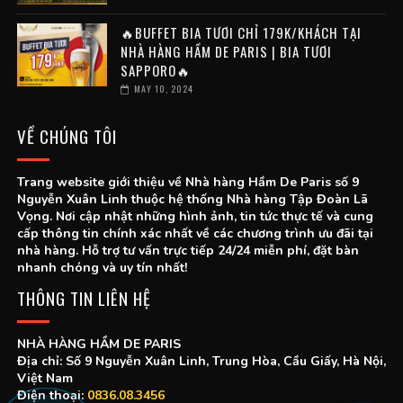
🔥BUFFET BIA TƯƠI CHỈ 179K/KHÁCH TẠI
NHÀ HÀNG HẦM DE PARIS | BIA TƯƠI
SAPPORO🔥
MAY 10, 2024
VỀ CHÚNG TÔI
Trang website giới thiệu về Nhà hàng Hầm De Paris số 9
Nguyễn Xuân Linh thuộc hệ thống Nhà hàng Tập Đoàn Lã
Vọng. Nơi cập nhật những hình ảnh, tin tức thực tế và cung
cấp thông tin chính xác nhất về các chương trình ưu đãi tại
nhà hàng. Hỗ trợ tư vấn trực tiếp 24/24 miễn phí, đặt bàn
nhanh chóng và uy tín nhất!
THÔNG TIN LIÊN HỆ
NHÀ HÀNG HẦM DE PARIS
Địa chỉ: Số 9 Nguyễn Xuân Linh, Trung Hòa, Cầu Giấy, Hà Nội,
Việt Nam
Điện thoại:
0836.08.3456