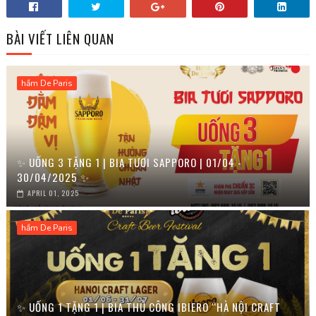
BÀI VIẾT LIÊN QUAN
hầm De Paris
✨ UỐNG 3 TẶNG 1 | BIA TƯƠI SAPPORO | 01/04 -
30/04/2025 ✨
APRIL 01, 2025
hầm De Paris
✨ UỐNG 1 TẶNG 1 | BIA THỦ CÔNG IBIERO “HÀ NỘI CRAFT