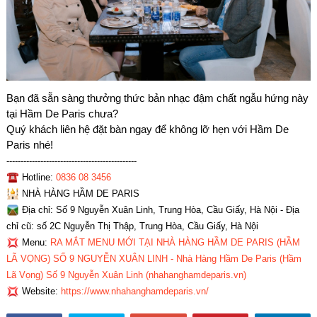
Bạn đã sẵn sàng thưởng thức bản nhạc đậm chất ngẫu hứng này
tại Hầm De Paris chưa?
Quý khách liên hệ đặt bàn ngay để không lỡ hẹn với Hầm De
Paris nhé!
----------------------------------------------
Hotline:
0836 08 3456
NHÀ HÀNG HẦM DE PARIS
Địa chỉ: Số 9 Nguyễn Xuân Linh, Trung Hòa, Cầu Giấy, Hà Nội - Địa
chỉ cũ: số 2C Nguyễn Thị Thập, Trung Hòa, Cầu Giấy, Hà Nội
Menu:
RA MẮT MENU MỚI TẠI NHÀ HÀNG HẦM DE PARIS (HẦM
LÃ VỌNG) SỐ 9 NGUYỄN XUÂN LINH - Nhà Hàng Hầm De Paris (Hầm
Lã Vọng) Số 9 Nguyễn Xuân Linh
(nhahanghamdeparis.vn)
Website:
https://www.nhahanghamdeparis.vn/