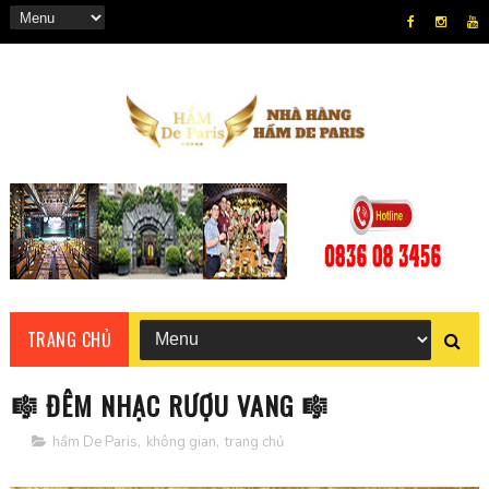
TRANG CHỦ
️🎼 ĐÊM NHẠC RƯỢU VANG 🎼
hầm De Paris
,
không gian
,
trang chủ