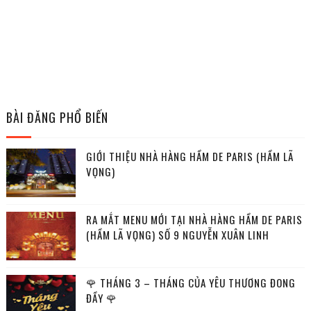
BÀI ĐĂNG PHỔ BIẾN
GIỚI THIỆU NHÀ HÀNG HẦM DE PARIS (HẦM LÃ
VỌNG)
RA MẮT MENU MỚI TẠI NHÀ HÀNG HẦM DE PARIS
(HẦM LÃ VỌNG) SỐ 9 NGUYỄN XUÂN LINH
🌹 THÁNG 3 – THÁNG CỦA YÊU THƯƠNG ĐONG
ĐẦY 🌹