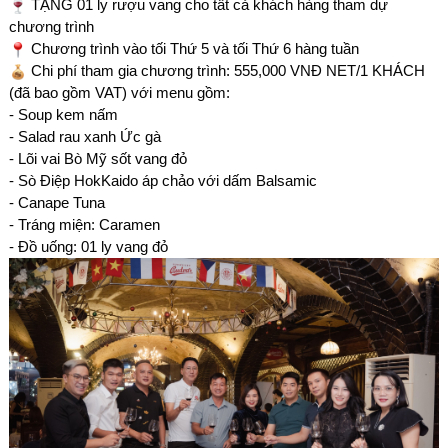
TẶNG 01 ly rượu vang cho tất cả khách hàng tham dự
chương trình
Chương trình vào tối Thứ 5 và tối Thứ 6 hàng tuần
Chi phí tham gia chương trình: 555,000 VNĐ NET/1 KHÁCH
(đã bao gồm VAT) với menu gồm:
- Soup kem nấm
- Salad rau xanh Ức gà
- Lõi vai Bò Mỹ sốt vang đỏ
- Sò Điệp HokKaido áp chảo với dấm Balsamic
- Canape Tuna
- Tráng miện: Caramen
- Đồ uống: 01 ly vang đỏ