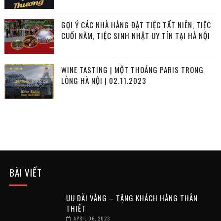
GỢI Ý CÁC NHÀ HÀNG ĐẶT TIỆC TẤT NIÊN, TIỆC
CUỐI NĂM, TIỆC SINH NHẬT UY TÍN TẠI HÀ NỘI
WINE TASTING | MỘT THOÁNG PARIS TRONG
LÒNG HÀ NỘI | 02.11.2023
BÀI VIẾT
ƯU ĐÃI VÀNG – TẶNG KHÁCH HÀNG THÂN
THIẾT
APRIL 06, 2023