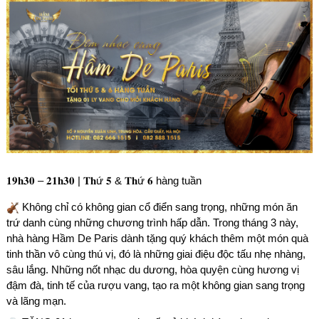
𝟏𝟗𝐡𝟑𝟎 – 𝟐𝟏𝐡𝟑𝟎 | 𝐓𝐡ứ 𝟓 & 𝐓𝐡ứ 𝟔 hàng tuần
Không chỉ có không gian cổ điển sang trọng, những món ăn
trứ danh cùng những chương trình hấp dẫn. Trong tháng 3 này,
nhà hàng Hầm De Paris dành tặng quý khách thêm một món quà
tinh thần vô cùng thú vị, đó là những giai điệu độc tấu nhẹ nhàng,
sâu lắng. Những nốt nhạc du dương, hòa quyện cùng hương vị
đậm đà, tinh tế của rượu vang, tạo ra một không gian sang trọng
và lãng mạn.